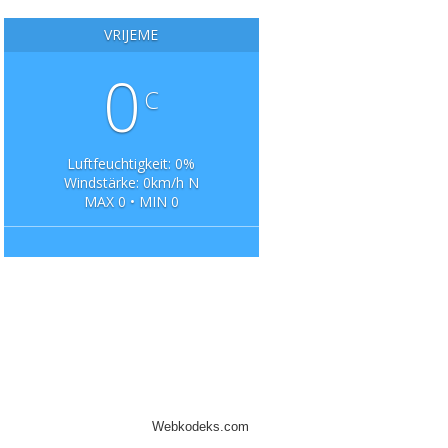
VRIJEME
0
C
Luftfeuchtigkeit: 0%
Windstärke: 0km/h N
MAX 0 • MIN 0
Webkodeks.com