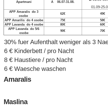
Apartmani
A
06.07-31.08.
01.09-25.0
APP Amaralis do 3
62
€
49
€
osobe
APP Amarilis do 4 osobe
75
€
58
€
APP Lavanda do 4 osobe
80
€
60
€
APP
Lavanda
do 5/6
90
€
70
€
osobe
30% fuer Aufenthalt weniger als 3 Na
6 € Kinderbett / pro Nacht
8 € Haustiere / pro Nacht
6 € Waesche waschen
Amaralis
Maslina